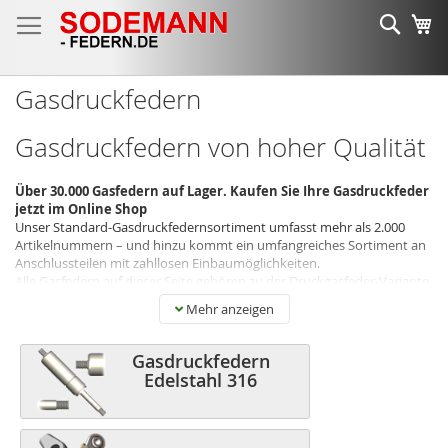
Zum
Such
Me
Inhalt
springen
Gasdruckfedern
Gasdruckfedern von hoher Qualität
Über 30.000 Gasfedern auf Lager. Kaufen Sie Ihre Gasdruckfeder
jetzt im Online Shop
Unser Standard-Gasdruckfedernsortiment umfasst mehr als 2.000
Artikelnummern – und hinzu kommt ein umfangreiches Sortiment an
Anschlussteilen mit zahllosen Einbaumöglichkeiten.
Alle Gasfedern auf dieser Seite gehören zu der Druckgasfeder-Variante
und bieten Widerstand, wenn die Kolbenstange in den Zylinder
Mehr anzeigen
gedrückt wird.
Die Gasdruckfedern können für ein breites Anwendungsspektrum
Gasdruckfedern
eingesetzt werden.
Edelstahl 316
Für Privatpersonen können die Gasdruckfedern in Caravans,
Pferdeanhängern, Schränken, Toren, Gaskästen, Heckklappen, Türen,
Betten, Dachboxen und vielen mehr eingesetzt werden.
Sie wissen nicht, welche Kräfte benötigt werden?