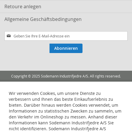
Retoure anlegen
Allgemeine Geschäftsbedingungen
Melden
Sie
sich
Abonnieren
für
unseren
Newsletter
an:
Copyright © 2025 Sodemann Industrifjedre A/S. All rights reserved.
Wir verwenden Cookies, um unsere Dienste zu
verbessern und Ihnen das beste Einkaufserlebnis zu
bieten. Darüber hinaus werden Cookies verwendet, um
Informationen zu statistischen Zwecken zu sammeln, um
den Verkehr im Onlineshop zu messen. Anhand dieser
Informationen kann Sodemann Industrifjedre A/S Sie
nicht identifizieren. Sodemann Industrifjedre A/S