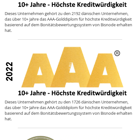
Dieses Unternehmen gehört zu den 2192 dänischen Unternehmen,
das über 10+ Jahre das AAA-Golddiplom für höchste Kreditwürdigkeit
basierend auf dem Bonitätsbewertungssystem von Bisnode erhalten
hat.
Dieses Unternehmen gehört zu den 1726 dänischen Unternehmen,
das über 10+ Jahre das AAA-Golddiplom für höchste Kreditwürdigkeit
basierend auf dem Bonitätsbewertungssystem von Bisnode erhalten
hat.