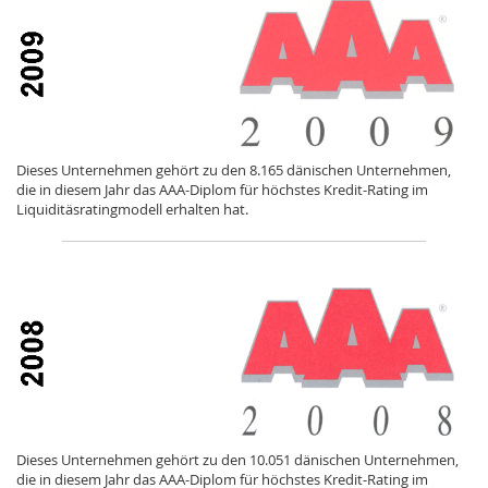
Dieses Unternehmen gehört zu den 8.165 dänischen Unternehmen,
die in diesem Jahr das AAA-Diplom für höchstes Kredit-Rating im
Liquiditäsratingmodell erhalten hat.
Dieses Unternehmen gehört zu den 10.051 dänischen Unternehmen,
die in diesem Jahr das AAA-Diplom für höchstes Kredit-Rating im