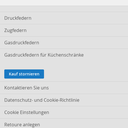
Druckfedern
Zugfedern
Gasdruckfedern
Gasdruckfedern für Küchenschränke
Kauf stornieren
Kontaktieren Sie uns
Datenschutz- und Cookie-Richtlinie
Cookie Einstellungen
Retoure anlegen