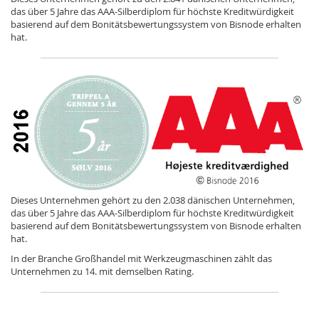
das über 5 Jahre das AAA-Silberdiplom für höchste Kreditwürdigkeit
basierend auf dem Bonitätsbewertungssystem von Bisnode erhalten
hat.
Dieses Unternehmen gehört zu den 2.038 dänischen Unternehmen,
das über 5 Jahre das AAA-Silberdiplom für höchste Kreditwürdigkeit
basierend auf dem Bonitätsbewertungssystem von Bisnode erhalten
hat.
In der Branche Großhandel mit Werkzeugmaschinen zählt das
Unternehmen zu 14. mit demselben Rating.