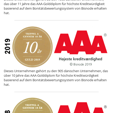
das über 11 Jahre das AAA-Golddiplom für höchste Kreditwürdigkeit
basierend auf dem Bonitätsbewertungssystem von Bisnode erhalten
hat.
Dieses Unternehmen gehört zu den 905 dänischen Unternehmen, das
über 10 Jahre das AAA-Golddiplom für höchste Kreditwürdigkeit
basierend auf dem Bonitätsbewertungssystem von Bisnode erhalten
hat.