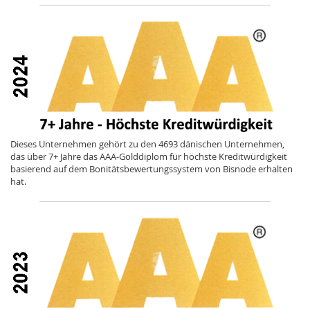
Dieses Unternehmen gehört zu den 4693 dänischen Unternehmen,
das über 7+ Jahre das AAA-Golddiplom für höchste Kreditwürdigkeit
basierend auf dem Bonitätsbewertungssystem von Bisnode erhalten
hat.