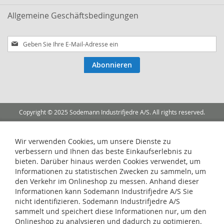
Allgemeine Geschäftsbedingungen
Melden
Sie
sich
Abonnieren
für
unseren
Newsletter
an:
Copyright © 2025 Sodemann Industrifjedre A/S. All rights reserved.
Wir verwenden Cookies, um unsere Dienste zu
verbessern und Ihnen das beste Einkaufserlebnis zu
bieten. Darüber hinaus werden Cookies verwendet, um
Informationen zu statistischen Zwecken zu sammeln, um
den Verkehr im Onlineshop zu messen. Anhand dieser
Informationen kann Sodemann Industrifjedre A/S Sie
nicht identifizieren. Sodemann Industrifjedre A/S
sammelt und speichert diese Informationen nur, um den
Onlineshop zu analysieren und dadurch zu optimieren.