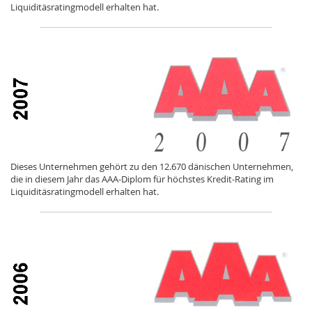
Liquiditäsratingmodell erhalten hat.
Dieses Unternehmen gehört zu den 12.670 dänischen Unternehmen,
die in diesem Jahr das AAA-Diplom für höchstes Kredit-Rating im
Liquiditäsratingmodell erhalten hat.