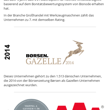
basierend auf dem Bonitätsbewertungssystem von Bisnode erhalten
hat.
In der Branche Großhandel mit Werkzeugmaschinen zählt das
Unternehmen zu 7. mit demselben Rating.
Dieses Unternehmen gehört zu den 1.513 dänischen Unternehmen,
die 2014 von der Börsenzeitung Børsen als Gazellen-Unternehmen
ausgezeichnet wurden.