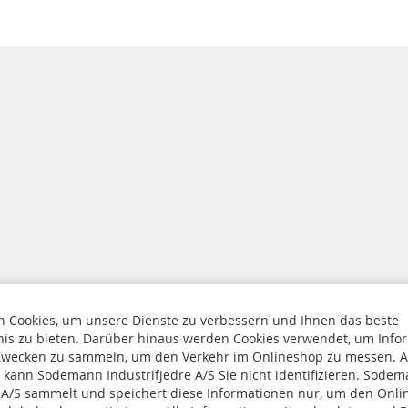
 Cookies, um unsere Dienste zu verbessern und Ihnen das beste
nis zu bieten. Darüber hinaus werden Cookies verwendet, um Info
 Zwecken zu sammeln, um den Verkehr im Onlineshop zu messen. 
 Sie uns
 kann Sodemann Industrifjedre A/S Sie nicht identifizieren. Sode
 und Cookie-Richtlinie
e A/S sammelt und speichert diese Informationen nur, um den Onl
Melden