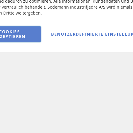
ellungen
nd dadurch zu optimieren. Alle Informationen, Kundendaten und 
Sie
 vertraulich behandelt. Sodemann Industrifjedre A/S wird niemals
egen
sich
an Dritte weitergeben.
Geschäftsbedingungen
für
unseren
Newsletter
COOKIES
BENUTZERDEFINIERTE EINSTELLU
an:
ZEPTIEREN
Copyright © 2025 Sodemann Industrifjedre A/S. All rights reserved.