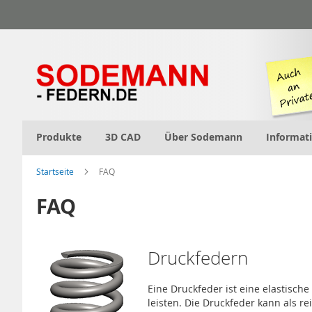
Zum
Inhalt
springen
Produkte
3D CAD
Über Sodemann
Informat
Startseite
FAQ
FAQ
Druckfedern
Eine Druckfeder ist eine elastisch
leisten. Die Druckfeder kann als 