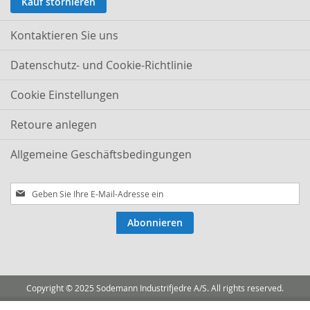
Kauf stornieren
Kontaktieren Sie uns
Datenschutz- und Cookie-Richtlinie
Cookie Einstellungen
Retoure anlegen
Allgemeine Geschäftsbedingungen
Melden
Sie
sich
Abonnieren
für
unseren
Newsletter
an:
Copyright © 2025 Sodemann Industrifjedre A/S. All rights reserved.