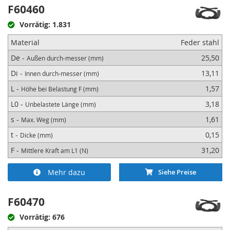
F60460
Vorrätig: 1.831
Material
Feder stahl
De -
25,50
Außen durch-messer (mm)
Di -
13,11
Innen durch-messer (mm)
L -
1,57
Höhe bei Belastung F (mm)
L0 -
3,18
Unbelastete Länge (mm)
s -
1,61
Max. Weg (mm)
t -
0,15
Dicke (mm)
F -
31,20
Mittlere Kraft am L1 (N)
Mehr dazu
Siehe Preise
F60470
Vorrätig: 676