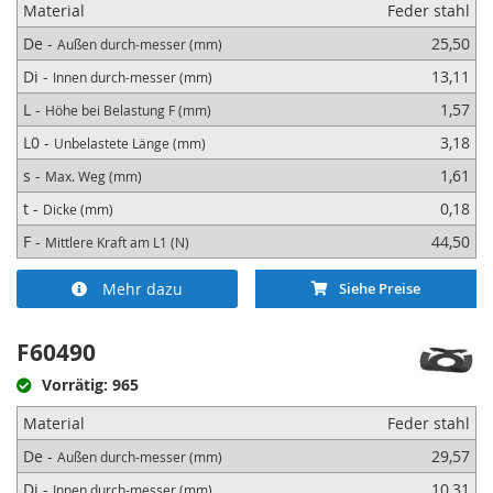
Material
Feder stahl
De -
25,50
Außen durch-messer (mm)
Di -
13,11
Innen durch-messer (mm)
L -
1,57
Höhe bei Belastung F (mm)
L0 -
3,18
Unbelastete Länge (mm)
s -
1,61
Max. Weg (mm)
t -
0,18
Dicke (mm)
F -
44,50
Mittlere Kraft am L1 (N)
Mehr dazu
Siehe Preise
F60490
Vorrätig: 965
Material
Feder stahl
De -
29,57
Außen durch-messer (mm)
Di -
10,31
Innen durch-messer (mm)