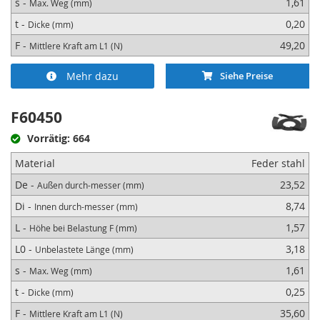
s -
1,61
Max. Weg (mm)
t -
0,20
Dicke (mm)
F -
49,20
Mittlere Kraft am L1 (N)
Mehr dazu
Siehe Preise
F60450
Vorrätig: 664
Material
Feder stahl
De -
23,52
Außen durch-messer (mm)
Di -
8,74
Innen durch-messer (mm)
L -
1,57
Höhe bei Belastung F (mm)
L0 -
3,18
Unbelastete Länge (mm)
s -
1,61
Max. Weg (mm)
t -
0,25
Dicke (mm)
F -
35,60
Mittlere Kraft am L1 (N)