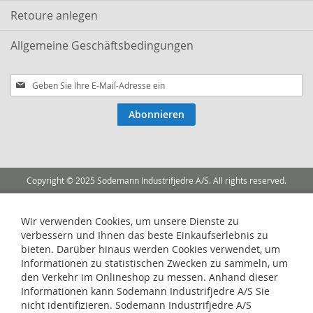
Retoure anlegen
Allgemeine Geschäftsbedingungen
Melden
Sie
sich
Abonnieren
für
unseren
Newsletter
an:
Copyright © 2025 Sodemann Industrifjedre A/S. All rights reserved.
Wir verwenden Cookies, um unsere Dienste zu
verbessern und Ihnen das beste Einkaufserlebnis zu
bieten. Darüber hinaus werden Cookies verwendet, um
Informationen zu statistischen Zwecken zu sammeln, um
den Verkehr im Onlineshop zu messen. Anhand dieser
Informationen kann Sodemann Industrifjedre A/S Sie
nicht identifizieren. Sodemann Industrifjedre A/S