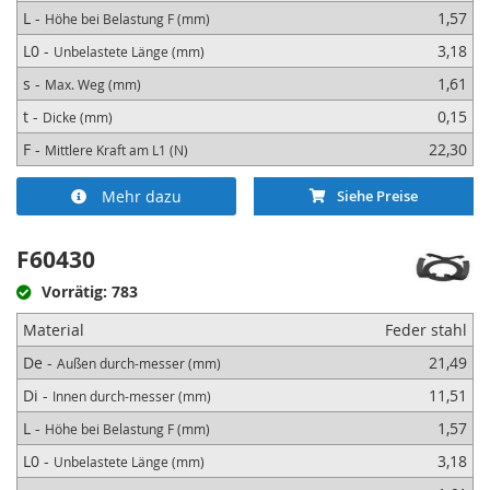
L -
1,57
Höhe bei Belastung F (mm)
L0 -
3,18
Unbelastete Länge (mm)
s -
1,61
Max. Weg (mm)
t -
0,15
Dicke (mm)
F -
22,30
Mittlere Kraft am L1 (N)
Mehr dazu
Siehe Preise
F60430
Vorrätig: 783
Material
Feder stahl
De -
21,49
Außen durch-messer (mm)
Di -
11,51
Innen durch-messer (mm)
L -
1,57
Höhe bei Belastung F (mm)
L0 -
3,18
Unbelastete Länge (mm)