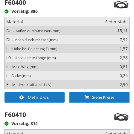
F60400
Vorrätig: 386
Material
Feder stahl
De -
15,11
Außen durch-messer (mm)
Di -
7,92
Innen durch-messer (mm)
L -
1,57
Höhe bei Belastung F (mm)
L0 -
2,38
Unbelastete Länge (mm)
s -
0,81
Max. Weg (mm)
t -
0,25
Dicke (mm)
F -
2,90
Mittlere Kraft am L1 (N)
Mehr dazu
Siehe Preise
F60410
Vorrätig: 314
Material
Feder stahl