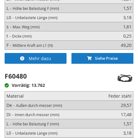
L -
1,57
Höhe bei Belastung F (mm)
L0 -
3,18
Unbelastete Länge (mm)
s -
1,61
Max. Weg (mm)
t -
0,25
Dicke (mm)
F -
49,20
Mittlere Kraft am L1 (N)
Mehr dazu
Siehe Preise
F60480
Vorrätig: 13.762
Material
Feder stahl
De -
29,57
Außen durch-messer (mm)
Di -
17,48
Innen durch-messer (mm)
L -
1,57
Höhe bei Belastung F (mm)
L0 -
3,18
Unbelastete Länge (mm)