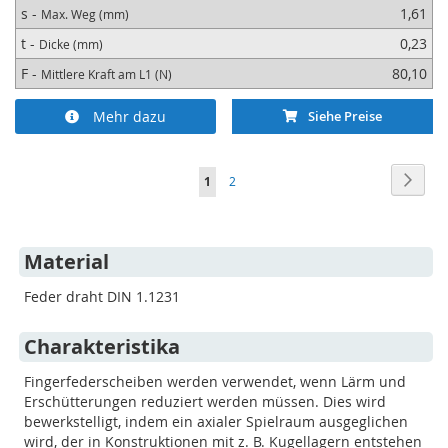
s -
1,61
Max. Weg (mm)
t -
0,23
Dicke (mm)
F -
80,10
Mittlere Kraft am L1 (N)
Mehr dazu
Siehe Preise
Seite
Seite
Weite
You're
Seite
1
2
currently
reading
Material
page
Feder draht DIN 1.1231
Charakteristika
Fingerfederscheiben werden verwendet, wenn Lärm und
Erschütterungen reduziert werden müssen. Dies wird
bewerkstelligt, indem ein axialer Spielraum ausgeglichen
wird, der in Konstruktionen mit z. B. Kugellagern entstehen