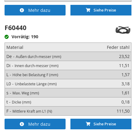
Mehr dazu
Siehe Preise
F60440
Vorrätig: 190
Material
Feder stahl
De -
23,52
Außen durch-messer (mm)
Di -
11,51
Innen durch-messer (mm)
L -
1,57
Höhe bei Belastung F (mm)
L0 -
3,18
Unbelastete Länge (mm)
s -
1,61
Max. Weg (mm)
t -
0,18
Dicke (mm)
F -
111,50
Mittlere Kraft am L1 (N)
Mehr dazu
Siehe Preise