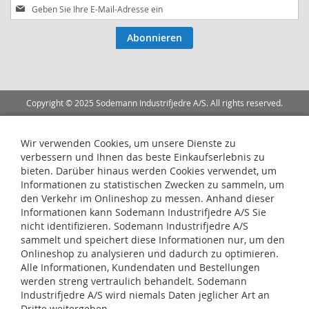
Melden
Sie
sich
Abonnieren
für
unseren
Newsletter
an:
Copyright © 2025 Sodemann Industrifjedre A/S. All rights reserved.
Wir verwenden Cookies, um unsere Dienste zu
verbessern und Ihnen das beste Einkaufserlebnis zu
bieten. Darüber hinaus werden Cookies verwendet, um
Informationen zu statistischen Zwecken zu sammeln, um
den Verkehr im Onlineshop zu messen. Anhand dieser
Informationen kann Sodemann Industrifjedre A/S Sie
nicht identifizieren. Sodemann Industrifjedre A/S
sammelt und speichert diese Informationen nur, um den
Onlineshop zu analysieren und dadurch zu optimieren.
Alle Informationen, Kundendaten und Bestellungen
werden streng vertraulich behandelt. Sodemann
Industrifjedre A/S wird niemals Daten jeglicher Art an
Dritte weitergeben.