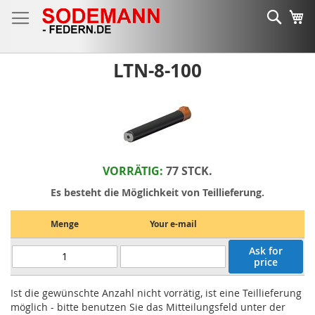
Zum
Such
Me
Inhalt
springen
LTN-8-100
VORRÄTIG:
77 STCK.
Es besteht die Möglichkeit von Teillieferung.
Menge
Your e-mail
Ask for
price
Ist die gewünschte Anzahl nicht vorrätig, ist eine Teillieferung
möglich - bitte benutzen Sie das Mitteilungsfeld unter der